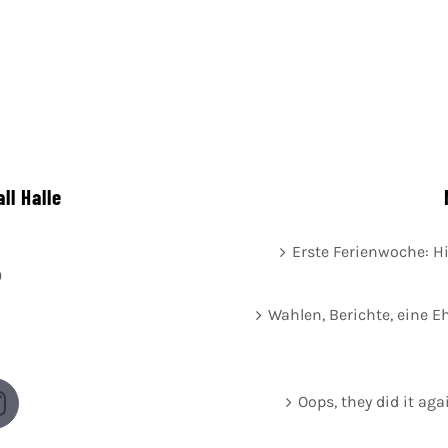
ll Halle
Erste Ferienwoche: H
)
Wahlen, Berichte, eine Eh
Oops, they did it ag