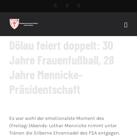
Zum
Facebook
YouTube
Instagram
Inhalt
springen
Dölau feiert doppelt: 30
Jahre Frauenfußball, 28
Jahre Mennicke-
Präsidentschaft
Es war wohl der emotionalste Moment des
(Freitag-)Abends: Lothar Mennicke nimmt unter
Tränen die Silberne Ehrennadel des FSA entgegen.